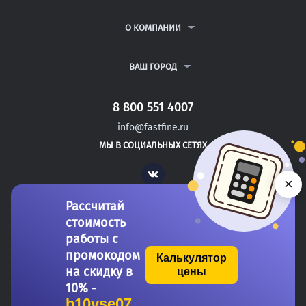
КУРСОВЫЕ РАБОТЫ
АНТИПЛАГИАТ
РЕФЕРАТЫ
ВОПРОСЫ И ОТВЕТЫ
О КОМПАНИИ
ВСЕ УСЛУГИ
ПУБЛИЧНАЯ ОФЕРТА
О КОМПАНИИ
ПОЛИТИКА КОНФИДЕНЦИАЛЬНОСТИ
КОНТАКТЫ
ВАШ ГОРОД
АВТОРАМ
МОСКВА
САНКТ-ПЕТЕРБУРГ
8 800 551 4007
ЖЕЛЕЗНОВОДСК
info@fastfine.ru
ПРАСКОВЕЯ
МЫ В СОЦИАЛЬНЫХ СЕТЯХ
НЯЗЕПЕТРОВСК
Vk
×
Рассчитай
стоимость
работы с
промокодом
Калькулятор
на скидку в
цены
Copyright 2011-2026 FastFine.ru
10% -
b10vse07