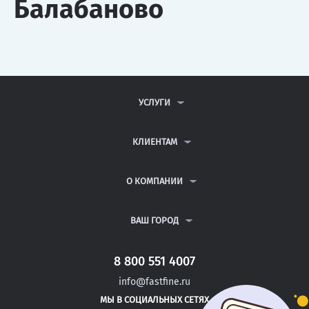
Балабаново
УСЛУГИ
КОНТРОЛЬНЫЕ РАБОТЫ
ДИПЛОМНЫЕ РАБОТЫ
КЛИЕНТАМ
КУРСОВЫЕ РАБОТЫ
АНТИПЛАГИАТ
РЕФЕРАТЫ
ВОПРОСЫ И ОТВЕТЫ
О КОМПАНИИ
ВСЕ УСЛУГИ
ПУБЛИЧНАЯ ОФЕРТА
О КОМПАНИИ
ПОЛИТИКА КОНФИДЕНЦИАЛЬНОСТИ
КОНТАКТЫ
ВАШ ГОРОД
АВТОРАМ
МОСКВА
САНКТ-ПЕТЕРБУРГ
8 800 551 4007
ЖЕЛЕЗНОВОДСК
info@fastfine.ru
ПРАСКОВЕЯ
МЫ В СОЦИАЛЬНЫХ СЕТЯХ