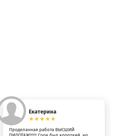
Екатерина
Проделанная работа ВЫСШИЙ
Бл
ПИЛОТАЖ!!!!!! Срок был короткий, но