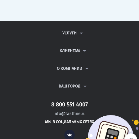
УСЛУГИ
КОНТРОЛЬНЫЕ РАБОТЫ
ДИПЛОМНЫЕ РАБОТЫ
КЛИЕНТАМ
КУРСОВЫЕ РАБОТЫ
АНТИПЛАГИАТ
РЕФЕРАТЫ
ВОПРОСЫ И ОТВЕТЫ
О КОМПАНИИ
ВСЕ УСЛУГИ
ПУБЛИЧНАЯ ОФЕРТА
О КОМПАНИИ
ПОЛИТИКА КОНФИДЕНЦИАЛЬНОСТИ
КОНТАКТЫ
ВАШ ГОРОД
АВТОРАМ
МОСКВА
САНКТ-ПЕТЕРБУРГ
8 800 551 4007
ЖЕЛЕЗНОВОДСК
info@fastfine.ru
ПРАСКОВЕЯ
МЫ В СОЦИАЛЬНЫХ СЕТЯХ
НЯЗЕПЕТРОВСК
Vk