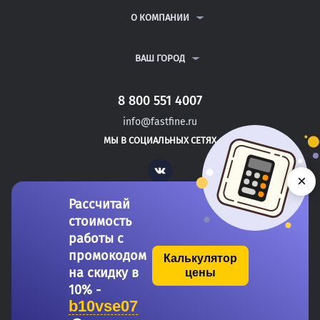
РЕФЕРАТЫ
ВОПРОСЫ И ОТВЕТЫ
О КОМПАНИИ
ВСЕ УСЛУГИ
ПУБЛИЧНАЯ ОФЕРТА
О КОМПАНИИ
ПОЛИТИКА КОНФИДЕНЦИАЛЬНОСТИ
КОНТАКТЫ
ВАШ ГОРОД
АВТОРАМ
МОСКВА
САНКТ-ПЕТЕРБУРГ
8 800 551 4007
ЖЕЛЕЗНОВОДСК
info@fastfine.ru
ПРАСКОВЕЯ
МЫ В СОЦИАЛЬНЫХ СЕТЯХ
НЯЗЕПЕТРОВСК
Vk
×
Рассчитай
стоимость
работы с
промокодом
Калькулятор
на скидку в
цены
Copyright 2011-2026 FastFine.ru
10% -
b10vse07