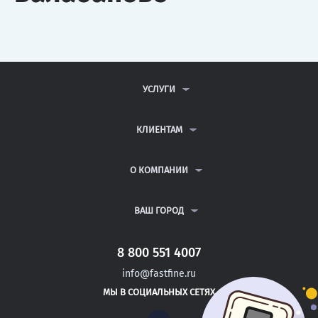
УСЛУГИ
КОНТРОЛЬНЫЕ РАБОТЫ
ДИПЛОМНЫЕ РАБОТЫ
КЛИЕНТАМ
КУРСОВЫЕ РАБОТЫ
АНТИПЛАГИАТ
РЕФЕРАТЫ
ВОПРОСЫ И ОТВЕТЫ
О КОМПАНИИ
ВСЕ УСЛУГИ
ПУБЛИЧНАЯ ОФЕРТА
О КОМПАНИИ
ПОЛИТИКА КОНФИДЕНЦИАЛЬНОСТИ
КОНТАКТЫ
ВАШ ГОРОД
АВТОРАМ
МОСКВА
САНКТ-ПЕТЕРБУРГ
8 800 551 4007
ЖЕЛЕЗНОВОДСК
info@fastfine.ru
ПРАСКОВЕЯ
МЫ В СОЦИАЛЬНЫХ СЕТЯХ
НЯЗЕПЕТРОВСК