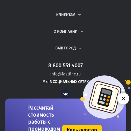
КОНТРОЛЬНЫЕ РАБОТЫ
ДИПЛОМНЫЕ РАБОТЫ
КЛИЕНТАМ
КУРСОВЫЕ РАБОТЫ
АНТИПЛАГИАТ
РЕФЕРАТЫ
ВОПРОСЫ И ОТВЕТЫ
О КОМПАНИИ
ВСЕ УСЛУГИ
ПУБЛИЧНАЯ ОФЕРТА
О КОМПАНИИ
ПОЛИТИКА КОНФИДЕНЦИАЛЬНОСТИ
КОНТАКТЫ
ВАШ ГОРОД
АВТОРАМ
МОСКВА
САНКТ-ПЕТЕРБУРГ
8 800 551 4007
ЖЕЛЕЗНОВОДСК
info@fastfine.ru
ПРАСКОВЕЯ
МЫ В СОЦИАЛЬНЫХ СЕТЯХ
НЯЗЕПЕТРОВСК
Vk
×
Рассчитай
стоимость
работы с
промокодом
Калькулятор