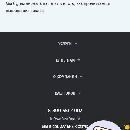
Мы будем держать вас в курсе того, как продвигается
выполнение заказа.
УСЛУГИ
КОНТРОЛЬНЫЕ РАБОТЫ
ДИПЛОМНЫЕ РАБОТЫ
КЛИЕНТАМ
КУРСОВЫЕ РАБОТЫ
АНТИПЛАГИАТ
РЕФЕРАТЫ
ВОПРОСЫ И ОТВЕТЫ
О КОМПАНИИ
ВСЕ УСЛУГИ
ПУБЛИЧНАЯ ОФЕРТА
О КОМПАНИИ
ПОЛИТИКА КОНФИДЕНЦИАЛЬНОСТИ
КОНТАКТЫ
ВАШ ГОРОД
АВТОРАМ
МОСКВА
САНКТ-ПЕТЕРБУРГ
8 800 551 4007
ЖЕЛЕЗНОВОДСК
info@fastfine.ru
ПРАСКОВЕЯ
МЫ В СОЦИАЛЬНЫХ СЕТЯХ