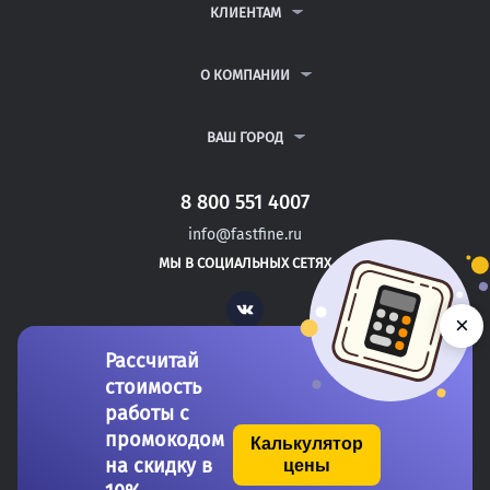
ДИПЛОМНЫЕ РАБОТЫ
КЛИЕНТАМ
КУРСОВЫЕ РАБОТЫ
АНТИПЛАГИАТ
РЕФЕРАТЫ
ВОПРОСЫ И ОТВЕТЫ
О КОМПАНИИ
ВСЕ УСЛУГИ
ПУБЛИЧНАЯ ОФЕРТА
О КОМПАНИИ
ПОЛИТИКА КОНФИДЕНЦИАЛЬНОСТИ
КОНТАКТЫ
ВАШ ГОРОД
АВТОРАМ
МОСКВА
САНКТ-ПЕТЕРБУРГ
8 800 551 4007
ЖЕЛЕЗНОВОДСК
info@fastfine.ru
ПРАСКОВЕЯ
МЫ В СОЦИАЛЬНЫХ СЕТЯХ
НЯЗЕПЕТРОВСК
Vk
×
Рассчитай
стоимость
работы с
промокодом
Калькулятор
на скидку в
цены
Copyright 2011-2026 FastFine.ru