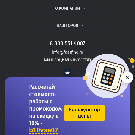
РЕФЕРАТЫ
ВОПРОСЫ И ОТВЕТЫ
О КОМПАНИИ
ВСЕ УСЛУГИ
ПУБЛИЧНАЯ ОФЕРТА
О КОМПАНИИ
ПОЛИТИКА КОНФИДЕНЦИАЛЬНОСТИ
КОНТАКТЫ
ВАШ ГОРОД
АВТОРАМ
МОСКВА
САНКТ-ПЕТЕРБУРГ
8 800 551 4007
ЖЕЛЕЗНОВОДСК
info@fastfine.ru
ПРАСКОВЕЯ
МЫ В СОЦИАЛЬНЫХ СЕТЯХ
НЯЗЕПЕТРОВСК
Vk
×
Рассчитай
стоимость
работы с
промокодом
Калькулятор
на скидку в
цены
Copyright 2011-2026 FastFine.ru
10% -
b10vse07