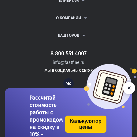
КЛИЕНТАМ
КУРСОВЫЕ РАБОТЫ
АНТИПЛАГИАТ
РЕФЕРАТЫ
ВОПРОСЫ И ОТВЕТЫ
О КОМПАНИИ
ВСЕ УСЛУГИ
ПУБЛИЧНАЯ ОФЕРТА
О КОМПАНИИ
ПОЛИТИКА КОНФИДЕНЦИАЛЬНОСТИ
КОНТАКТЫ
ВАШ ГОРОД
АВТОРАМ
МОСКВА
САНКТ-ПЕТЕРБУРГ
8 800 551 4007
ЖЕЛЕЗНОВОДСК
info@fastfine.ru
ПРАСКОВЕЯ
МЫ В СОЦИАЛЬНЫХ СЕТЯХ
НЯЗЕПЕТРОВСК
Vk
×
Рассчитай
стоимость
работы с
промокодом
Калькулятор
на скидку в
цены
Copyright 2011-2026 FastFine.ru
10% -